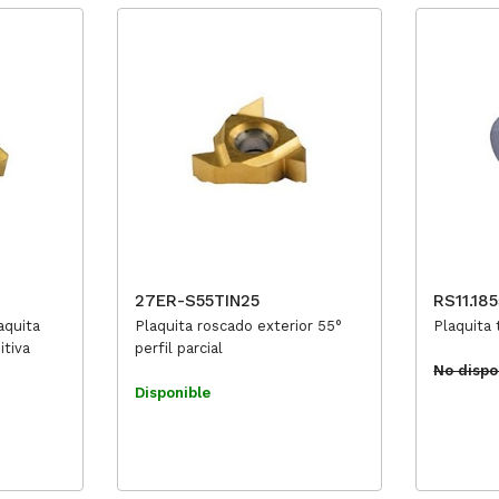
27ER-S55TIN25
RS11.18
aquita
Plaquita roscado exterior 55°
Plaquita 
itiva
perfil parcial
No dispo
Disponible