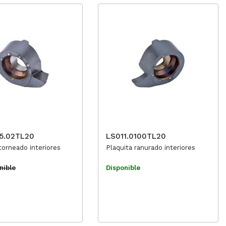
55.02TL20
LS011.0100TL20
torneado interiores
Plaquita ranurado interiores
nible
Disponible