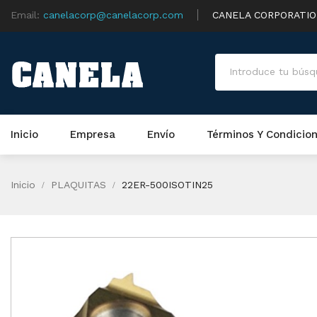
Email:
canelacorp@canelacorp.com
CANELA CORPORATI
Inicio
Empresa
Envío
Términos Y Condicio
Inicio
PLAQUITAS
22ER-500ISOTIN25